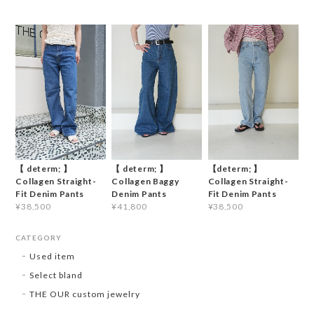
【 determ; 】
【 determ; 】
【determ; 】
Collagen Straight-
Collagen Baggy
Collagen Straight-
Fit Denim Pants
Denim Pants
Fit Denim Pants
¥38,500
¥41,800
¥38,500
CATEGORY
Used item
Select bland
THE OUR custom jewelry