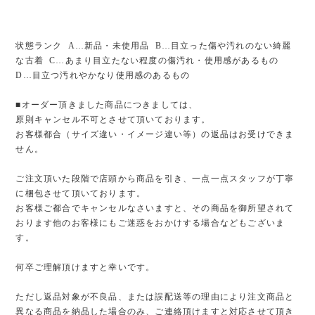
状態ランク A…新品・未使用品 B…目立った傷や汚れのない綺麗
な古着 C…あまり目立たない程度の傷汚れ・使用感があるもの
D…目立つ汚れやかなり使用感のあるもの
■オーダー頂きました商品につきましては、
原則キャンセル不可とさせて頂いております。
お客様都合（サイズ違い・イメージ違い等）の返品はお受けできま
せん。
ご注文頂いた段階で店頭から商品を引き、一点一点スタッフが丁寧
に梱包させて頂いております。
お客様ご都合でキャンセルなさいますと、その商品を御所望されて
おります他のお客様にもご迷惑をおかけする場合などもございま
す。
何卒ご理解頂けますと幸いです。
ただし返品対象が不良品、または誤配送等の理由により注文商品と
異なる商品を納品した場合のみ、ご連絡頂けますと対応させて頂き