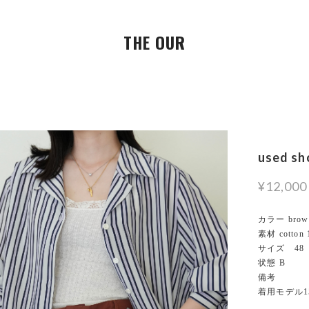
THE OUR
used sh
¥12,000
カラー brow
素材 cotton
サイズ 48
状態 B
備考
着用モデル15