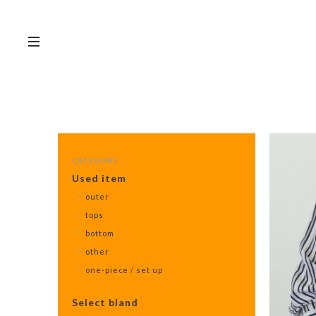
CATEGORY
Used item
outer
tops
bottom
other
one-piece / set up
Select bland