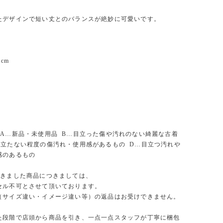
たデザインで短い丈とのバランスが絶妙に可愛いです。
cm
 A…新品・未使用品 B…目立った傷や汚れのない綺麗な古着
目立たない程度の傷汚れ・使用感があるもの D…目立つ汚れや
感のあるもの
頂きました商品につきましては、
セル不可とさせて頂いております。
（サイズ違い・イメージ違い等）の返品はお受けできません。
た段階で店頭から商品を引き、一点一点スタッフが丁寧に梱包