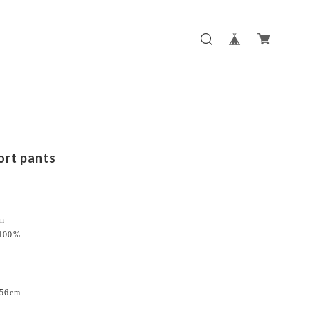
ort pants
n
 100%
6cm