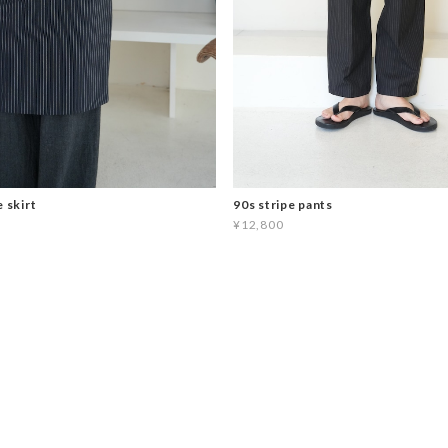
e skirt
90s stripe pants
¥12,800