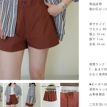
商品説明
裾が広がっ
実寸サイズ
ウエスト 80 
股上 33 cm
股下 5 cm
全長 34 cm
状態ランク
C…あまり
かなり使用
■オーダー
原則キャン
お客様都合
ご注文頂い