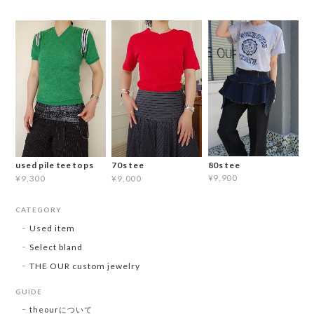
80s tee
used pile tee tops
70s tee
¥9,900
¥9,300
¥9,000
CATEGORY
Used item
Select bland
THE OUR custom jewelry
GUIDE
theourについて