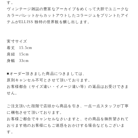
す。
ヴィンテージ雑誌の豊富なアーカイブをめくって大胆でユニークな
カラーパレットからカットアウトしたコラージュをプリントたアイ
テムがELLISS 独特の世界観を醸し出します。
実寸サイズ
着丈 15.5cm
肩紐 15cm
身幅 33cm
■オーダー頂きました商品につきましては、
原則キャンセル不可とさせて頂いております。
お客様都合（サイズ違い・イメージ違い等）の返品はお受けできま
せん。
ご注文頂いた段階で店頭から商品を引き、一点一点スタッフが丁寧
に梱包させて頂いております。
お客様ご都合でキャンセルなさいますと、その商品を御所望されて
おります他のお客様にもご迷惑をおかけする場合などもございま
す。