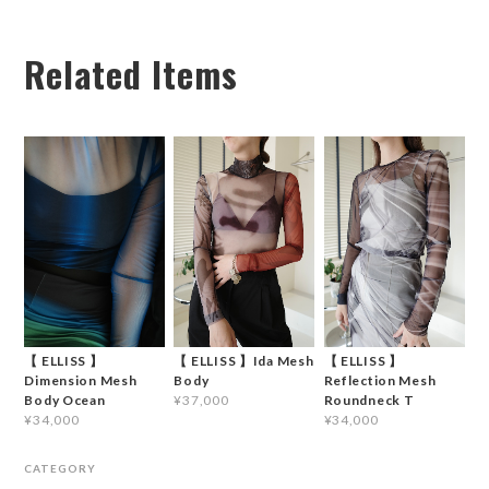
Related Items
【 ELLISS 】
【 ELLISS 】Ida Mesh
【 ELLISS 】
Dimension Mesh
Body
Reflection Mesh
Body Ocean
Roundneck T
¥37,000
¥34,000
¥34,000
CATEGORY