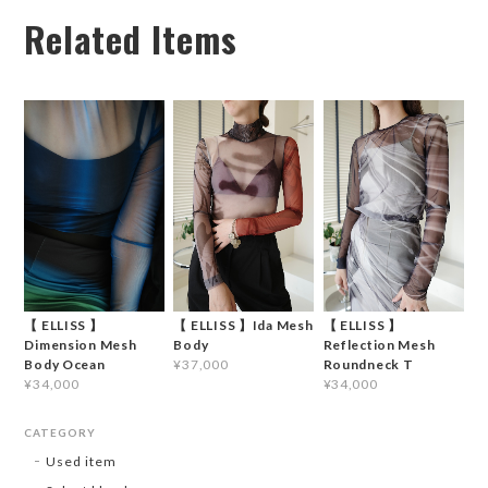
Related Items
【 ELLISS 】
【 ELLISS 】Ida Mesh
【 ELLISS 】
Dimension Mesh
Body
Reflection Mesh
Body Ocean
Roundneck T
¥37,000
¥34,000
¥34,000
CATEGORY
Used item