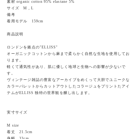
素材 organic cotton 95% elastane 5%
サイズ M , L
備考
着用モデル 159cm
商品説明
ロンドンを拠点の"ELLISS"
オーガニックコットンから麻まで柔らかく自然な生地を使用してお
ります。
軽くて通気性があり、肌に優しく地球と生物への影響が少ないで
す。
ヴィンテージ雑誌の豊富なアーカイブをめくって大胆でユニークな
カラーパレットからカットアウトしたコラージュをプリントたアイ
テムがELLISS 独特の世界観を醸し出します。
実寸サイズ
M size
着丈 21.5cm
身幅 33cm