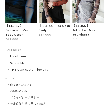
【 ELLISS 】
【 ELLISS 】Ida Mesh
【 ELLISS 】
Dimension Mesh
Body
Reflection Mesh
Body Ocean
Roundneck T
¥37,000
¥34,000
¥34,000
CATEGORY
Used item
Select bland
THE OUR custom jewelry
GUIDE
theourについて
お問い合わせ
プライバシーポリシー
特定商取引法に基づく表記