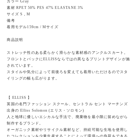
カラー Gray
素材 RPET 50% PES 47% ELASTANE 3%
サイズ S , M
備考
着用モデル159cm / Mサイズ
商品説明
ストレッチ性のある柔らかく滑らかな素材感のアンクルスカート。
フロントとバックにELLISSならではの異なるプリントデザインが施
されています。
スタイルや気分によって前後ろを変えても着用いただけるのでスタ
イリングの幅も広がります。
【 ELLISS 】
英国の名門ファッション スクール、セントラル セント マーチンズ
出身の Elliss Solomon (エリス・ソロモン)
人と地球に優しいエシカルな手法で、廃棄物を最小限に留めながら
制作するブランド。
オーガニック素材やリサイクル素材など、持続可能な生地を使用し
たコレクションを少量生産することによって環境への負荷をできる