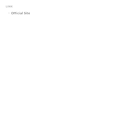
LINK
Official Site