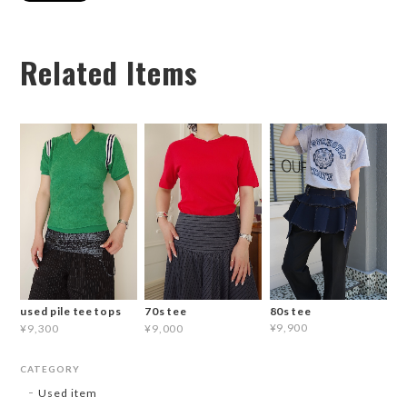
Related Items
80s tee
used pile tee tops
70s tee
¥9,900
¥9,300
¥9,000
CATEGORY
Used item